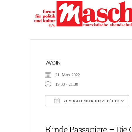
S
k
i
p
t
o
m
a
i
WANN
n
c
21. März 2022
o
n
19:30 - 21:30
t
e
ZUM KALENDER HINZUFÜGEN
n
t
ICS herunterladen
Blinde Passagiere – Die