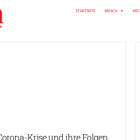
STARTSEITE
MASCH
ARC
Google Kalender
iCalendar
 Corona-Krise und ihre Folgen