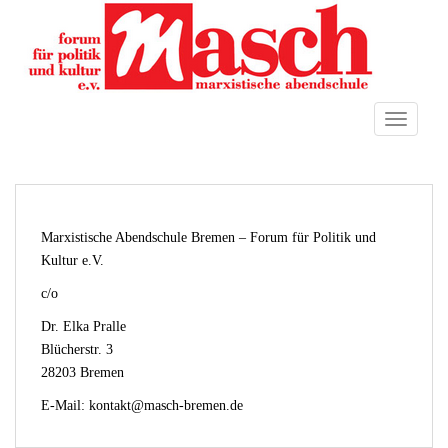
S
k
i
p
t
TOGGLE
o
m
a
i
n
Marxistische Abendschule Bremen – Forum für Politik und
c
Kultur e.V.
o
n
c/o
t
Dr. Elka Pralle
e
Blücherstr. 3
n
28203 Bremen
t
E-Mail: kontakt@masch-bremen.de