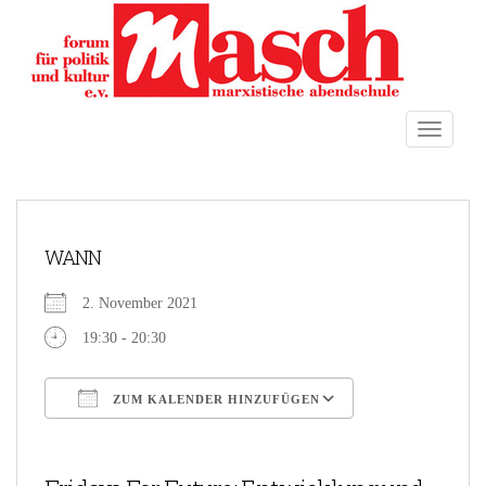
S
k
i
p
t
TOGGLE
o
m
a
i
n
WANN
c
o
2. November 2021
n
t
19:30 - 20:30
e
n
ZUM KALENDER HINZUFÜGEN
t
ICS herunterladen
Google Kalender