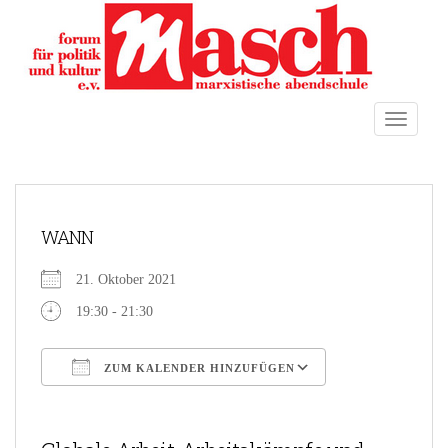
S
k
i
p
t
TOGGLE
o
m
a
i
n
WANN
c
o
21. Oktober 2021
n
t
19:30 - 21:30
e
n
ZUM KALENDER HINZUFÜGEN
t
ICS herunterladen
Google Kalender